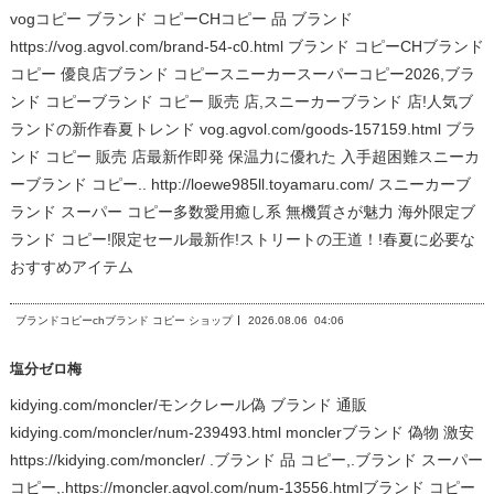
vogコピー ブランド コピーCHコピー 品 ブランド
https://vog.agvol.com/brand-54-c0.html ブランド コピーCHブランド
コピー 優良店ブランド コピースニーカースーパーコピー2026,ブラ
ンド コピーブランド コピー 販売 店,スニーカーブランド 店!人気ブ
ランドの新作春夏トレンド vog.agvol.com/goods-157159.html ブラ
ンド コピー 販売 店最新作即発 保温力に優れた 入手超困難スニーカ
ーブランド コピー.. http://loewe985ll.toyamaru.com/ スニーカーブ
ランド スーパー コピー多数愛用癒し系 無機質さが魅力 海外限定ブ
ランド コピー!限定セール最新作!ストリートの王道！!春夏に必要な
おすすめアイテム
ブランドコピーchブランド コピー ショップ
2026.08.06
04:06
塩分ゼロ梅
kidying.com/moncler/モンクレール偽 ブランド 通販
kidying.com/moncler/num-239493.html monclerブランド 偽物 激安
https://kidying.com/moncler/ .ブランド 品 コピー,.ブランド スーパー
コピー,.https://moncler.agvol.com/num-13556.htmlブランド コピー