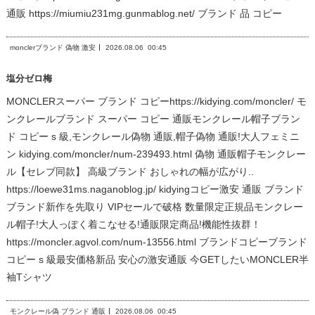
通販 https://miumiu231mg.gunmablog.net/ ブランド 品 コピー
monclerブランド 偽物 激安
2026.08.06
00:45
塩分ゼロ梅
MONCLERスーパー ブランド コピーhttps://kidying.com/moncler/ モ
ンクレールブランド スーパー コピー 通販モンクレール帽子ブラン
ド コピー s 級,モンクレール偽物 通販,帽子偽物 通販!大人フェミニ
ン kidying.com/moncler/num-239493.html 偽物 通販帽子モンクレー
ル【セレブ同款】 高級ブランド おしゃれの幅が広がり..
https://loewe31ms.naganoblog.jp/ kidyingコピー激安 通販 ブランド
ブランド新作を先取り VIPセールで破格 数量限定正規品モンクレー
ル帽子!大人っぽく着こなせる!通販限定商品!機能性抜群！
https://moncler.agvol.com/num-13556.html ブランドコピーブランド
コピー s 級最安価格新品 安心の激安通販 今GETしたいMONCLER半
袖Tシャツ
モンクレール偽 ブランド 通販
2026.08.06
00:45