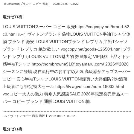
louisvuittonブランド コピー 安心
2026.08.07
03:22
塩分ゼロ梅
LOUIS VUITTONスーパー コピー 販売https://vogcopy.net/brand-52-
c0.html ルイ ヴィトンブランド 偽物LOUIS VUITTON半袖Tシャツ偽
物 ブランド 激安,LOUIS VUITTONブランド レプリカ,半袖Tシャツ
ブランド レプリカ!絶対欲しい vogcopy.net/goods-126504.html ブラ
ンド レプリカLOUIS VUITTON魅力的 数量限定 VIP価格 上品オトナ
感半袖Tシャツ http://thombrowne916f.toyamaru.com/ 2026年2026
シーズンに登場 現在流行中のおすすめ人気 高級感がアップスーパー
コピー 安心半袖TシャツLOUIS VUITTON!爆買い大得価防?!お洒落
上級者にも!限定特大セール https://lv.agvol.com/num-18033.html
vogコピー大人の魅力 特別人気感謝SALE 2026年限定発売新品スー
パー コピー ブランド 通販LOUIS VUITTONt恤.
ルイヴィトンコピー 商品 通販
2026.08.07
03:22
塩分ゼロ梅