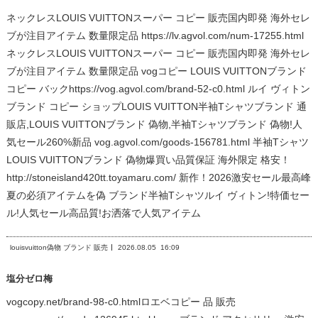
ネックレスLOUIS VUITTONスーパー コピー 販売国内即発 海外セレ
ブが注目アイテム 数量限定品 https://lv.agvol.com/num-17255.html
ネックレスLOUIS VUITTONスーパー コピー 販売国内即発 海外セレ
ブが注目アイテム 数量限定品 vogコピー LOUIS VUITTONブランド
コピー バックhttps://vog.agvol.com/brand-52-c0.html ルイ ヴィトン
ブランド コピー ショップLOUIS VUITTON半袖Tシャツブランド 通
販店,LOUIS VUITTONブランド 偽物,半袖Tシャツブランド 偽物!人
気セール260%新品 vog.agvol.com/goods-156781.html 半袖Tシャツ
LOUIS VUITTONブランド 偽物爆買い品質保証 海外限定 格安！
http://stoneisland420tt.toyamaru.com/ 新作！2026激安セール最高峰
夏の必須アイテムを偽 ブランド半袖Tシャツルイ ヴィトン!特価セー
ル!人気セール高品質!お洒落で人気アイテム
louisvuitton偽物 ブランド 販売
2026.08.05
16:09
塩分ゼロ梅
vogcopy.net/brand-98-c0.htmlロエベコピー 品 販売