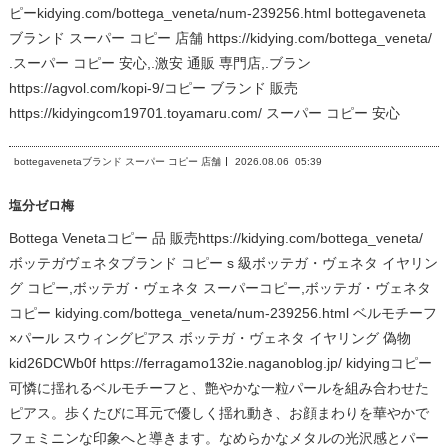
ピーkidying.com/bottega_veneta/num-239256.html bottegaveneta
ブランド スーパー コピー 店舗 https://kidying.com/bottega_veneta/
.スーパー コピー 安心,.激安 通販 専門店,.ブラン
https://agvol.com/kopi-9/コピー ブランド 販売
https://kidyingcom19701.toyamaru.com/ スーパー コピー 安心
bottegavenetaブランド スーパー コピー 店舗
2026.08.06
05:39
塩分ゼロ梅
Bottega Venetaコピー 品 販売https://kidying.com/bottega_veneta/
ボッテガヴェネタブランド コピー s 級ボッテガ・ヴェネタ イヤリン
グ コピー,ボッテガ・ヴェネタ スーパーコピー,ボッテガ・ヴェネタ
コピー kidying.com/bottega_veneta/num-239256.html ベルモチーフ
×パール スウィングピアス ボッテガ・ヴェネタ イヤリング 偽物
kid26DCWb0f https://ferragamo132ie.naganoblog.jp/ kidyingコピー
可憐に揺れるベルモチーフと、艶やかな一粒パールを組み合わせた
ピアス。歩くたびに耳元で優しく揺れ動き、お顔まわりを華やかで
フェミニンな印象へと導きます。なめらかなメタルの光沢感とパー