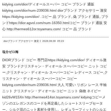
kidying.com/dior/ディオールスーパー コピー ブランド 通販
kidying.com/dior/num-239036.html diorブランド アクセサリー 激安
https://kidying.com/dior/ .コピー 品 ブランド,.偽 ブランド 通販,.ブラ
ンドhttps://dior.agvol.com/num-16350.htmlコピー ブランド 通販 安
心 http://hermes612or.toyamaru.com/ コピー 品 ブランド
diorブランド アクセサリー 激安
2026.08.08
05:23
塩分ゼロ梅
DIORブランド コピー 専門店https://kidying.com/dior/ ディオール激
安 ブランドクリスチャン・ディオール スーパーコピー ニット コピ
ー,クリスチャン・ディオール スーパーコピー レディース コピー,ク
リスチャン・ディオール スーパーコピー コピー
kidying.com/dior/num-239036.html 大人 可愛い リボン レース 半袖
ニット クリスチャン・ディオール コピー ニット 偽物 ネイビー
kid26vW15Xn http://hermes414sn.toyamaru.com/ kidyingコピーメ
ゾンのエレガンスのコードを再定義したショートスリーブセータ
ー。シルク混のニット素材を使用し、レギュラーフィットのシルエ