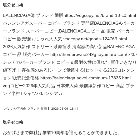
塩分ゼロ梅
BALENCIAGA偽 ブランド 通販https://vogcopy.net/brand-18-c0.html
バレンシアガスーパー コピー ブランド 専門店BALENCIAGAパーカ
ーブランド スーパー コピー,BALENCIAGAコピー 品 販売,パーカー
コピー 販売!超おしゃれ大人気 vogcopy.net/goods-124763.html
2026人気新作 ストリート系原宿系 清潔感の高い新品BALENCIAGA
コピー 品 販売パーカー http://thombrowne249g.toyamaru.com/ バレ
ンシアガパーカーブランド コピー s 級耐久性に優れた 新作いきなり
値下げ！ 存在感のある!シーンで活躍する!ヒットする2026コレクシ
ョン!販売記念価格 https://balenciaga.agvol.com/num-17835.html
vogコピー2026年人気商品 日本未入荷 最前線新作コピー 商品 ブラ
ンド半袖Tシャツバレンシアガ
バレンシアガ偽 ブランド 販売
2026.08.06
18:44
塩分ゼロ梅
おかげさまで弊社は創業10周年を迎えることができました。