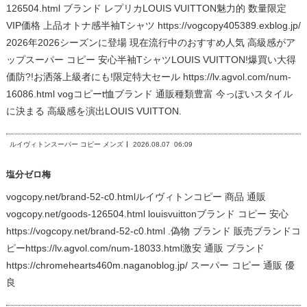
126504.html ブランド レプリカLOUIS VUITTON魅力的 数量限定
VIP価格 上品オトナ感半袖Tシャツ https://vogcopy405389.exblog.jp/
2026年2026シーズンに登場 現在流行中のおすすめ人気 高級感がア
ップスーパー コピー 安心半袖TシャツLOUIS VUITTON!爆買い大得
価防?!お洒落上級者にも!限定特大セール https://lv.agvol.com/num-
16086.html vogコピーt恤ブランド 通販種類豊富 今っぽいスタイル
に決まる 高級感を演出LOUIS VUITTON.
ルイヴィトンスーパー コピー メンズ
2026.08.07
06:09
塩分ゼロ梅
vogcopy.net/brand-52-c0.htmlルイヴィトンコピー 商品 通販
vogcopy.net/goods-126504.html louisvuittonブランド コピー 安心
https://vogcopy.net/brand-52-c0.html .偽物 ブランド 販売ブランドコ
ピーhttps://lv.agvol.com/num-18033.html激安 通販 ブランド
https://chromehearts460m.naganoblog.jp/ スーパー コピー 通販 優
良