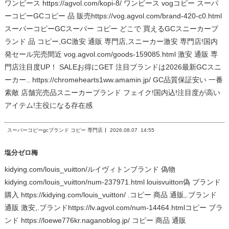
ワンピース https://agvol.com/kopi-8/ ワンピース vogコピー スーパ
ーコピーGCコピー 品 販売https://vog.agvol.com/brand-420-c0.html
スーパーコピーGCスーパー コピー どこで 買えるGCスニーカーブ
ランド 品 コピー,GC激安 通販 専門店,スニーカー激安 専門店!国内
発セール完売間近 vog.agvol.com/goods-159085.html 激安 通販 専
門店注目度UP！ SALEお得にGET 注目ブランドは2026最新GCスニ
ーカー.. https://chromehearts1ww.amamin.jp/ GC品質保証安い 一番
素敵 店舗完売品スニーカーブランド フェイク!国内込!注目度が高い
アイテム!主役になる存在感
スーパーコピーgcブランド コピー 専門店
2026.08.07
14:55
塩分ゼロ梅
kidying.com/louis_vuitton/ルイヴィトンブランド 偽物
kidying.com/louis_vuitton/num-237971.html louisvuitton偽 ブランド
購入 https://kidying.com/louis_vuitton/ .コピー 商品 通販,.ブランド
通販 激安,.ブランドhttps://lv.agvol.com/num-14464.htmlコピー ブラ
ンド https://loewe776kr.naganoblog.jp/ コピー 商品 通販