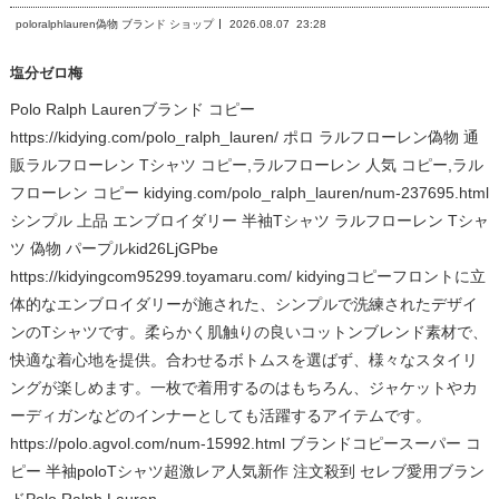
poloralphlauren偽物 ブランド ショップ
2026.08.07
23:28
塩分ゼロ梅
Polo Ralph Laurenブランド コピー
https://kidying.com/polo_ralph_lauren/ ポロ ラルフローレン偽物 通
販ラルフローレン Tシャツ コピー,ラルフローレン 人気 コピー,ラル
フローレン コピー kidying.com/polo_ralph_lauren/num-237695.html
シンプル 上品 エンブロイダリー 半袖Tシャツ ラルフローレン Tシャ
ツ 偽物 パープルkid26LjGPbe
https://kidyingcom95299.toyamaru.com/ kidyingコピーフロントに立
体的なエンブロイダリーが施された、シンプルで洗練されたデザイ
ンのTシャツです。柔らかく肌触りの良いコットンブレンド素材で、
快適な着心地を提供。合わせるボトムスを選ばず、様々なスタイリ
ングが楽しめます。一枚で着用するのはもちろん、ジャケットやカ
ーディガンなどのインナーとしても活躍するアイテムです。
https://polo.agvol.com/num-15992.html ブランドコピースーパー コ
ピー 半袖poloTシャツ超激レア人気新作 注文殺到 セレブ愛用ブラン