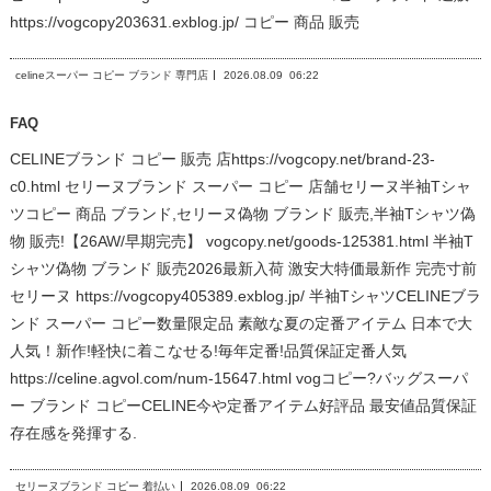
https://vogcopy203631.exblog.jp/ コピー 商品 販売
celineスーパー コピー ブランド 専門店
2026.08.09
06:22
FAQ
CELINEブランド コピー 販売 店https://vogcopy.net/brand-23-
c0.html セリーヌブランド スーパー コピー 店舗セリーヌ半袖Tシャ
ツコピー 商品 ブランド,セリーヌ偽物 ブランド 販売,半袖Tシャツ偽
物 販売!【26AW/早期完売】 vogcopy.net/goods-125381.html 半袖T
シャツ偽物 ブランド 販売2026最新入荷 激安大特価最新作 完売寸前
セリーヌ https://vogcopy405389.exblog.jp/ 半袖TシャツCELINEブラ
ンド スーパー コピー数量限定品 素敵な夏の定番アイテム 日本で大
人気！新作!軽快に着こなせる!毎年定番!品質保証定番人気
https://celine.agvol.com/num-15647.html vogコピー?バッグスーパ
ー ブランド コピーCELINE今や定番アイテム好評品 最安値品質保証
存在感を発揮する.
セリーヌブランド コピー 着払い
2026.08.09
06:22