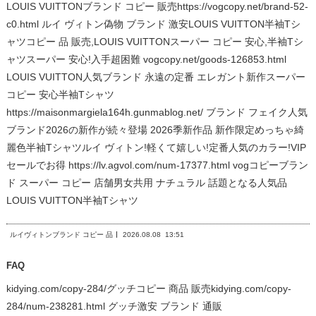
LOUIS VUITTONブランド コピー 販売https://vogcopy.net/brand-52-
c0.html ルイ ヴィトン偽物 ブランド 激安LOUIS VUITTON半袖Tシ
ャツコピー 品 販売,LOUIS VUITTONスーパー コピー 安心,半袖Tシ
ャツスーパー 安心!入手超困難 vogcopy.net/goods-126853.html
LOUIS VUITTON人気ブランド 永遠の定番 エレガント新作スーパー
コピー 安心半袖Tシャツ
https://maisonmargiela164h.gunmablog.net/ ブランド フェイク人気
ブランド2026の新作が続々登場 2026季新作品 新作限定めっちゃ綺
麗色半袖Tシャツルイ ヴィトン!軽くて嬉しい!定番人気のカラー!VIP
セールでお得 https://lv.agvol.com/num-17377.html vogコピーブラン
ド スーパー コピー 店舗男女共用 ナチュラル 話題となる人気品
LOUIS VUITTON半袖Tシャツ
ルイヴィトンブランド コピー 品
2026.08.08
13:51
FAQ
kidying.com/copy-284/グッチコピー 商品 販売kidying.com/copy-
284/num-238281.html グッチ激安 ブランド 通販