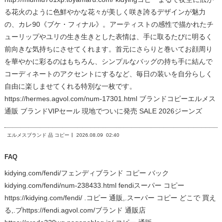
る花火のように色鮮やかな花々が美しく咲き誇るデザインが魅力
の、カレ90《ブケ・フィナル》。アーティストの感性で描かれたチ
ューリップやユリの生き生きとした表情は、手に取るたびに明るく
前向きな気持ちにさせてくれます。首元にさらりと巻いてお顔周り
を華やかに彩るのはもちろん、シンプルなバッグの持ち手に結んで
コーディネートのアクセントにするなど、毎日の装いを自分らしく
自由に楽しませてくれる特別な一枚です。
https://hermes.agvol.com/num-17301.html ブランドコピーエルメス
通販 ブランドVIPセール 現地でついに発売 SALE 2026ジーンズ
エルメスブランド 品 コピー
2026.08.09
02:40
FAQ
kidying.com/fendi/フェンディブランド コピー バック
kidying.com/fendi/num-238433.html fendiスーパー コピー
https://kidying.com/fendi/ .コピー 通販,.スーパー コピー どこで 買え
る,.ブhttps://fendi.agvol.com/ブランド 通販店