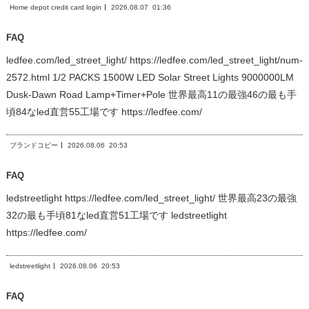
Home depot credit card login
2026.08.07
01:36
FAQ
ledfee.com/led_street_light/ https://ledfee.com/led_street_light/num-
2572.html 1/2 PACKS 1500W LED Solar Street Lights 9000000LM
Dusk-Dawn Road Lamp+Timer+Pole 世界最高11の最強46の最も手
頃84なled直営55工場です https://ledfee.com/
ブランドコピー
2026.08.06
20:53
FAQ
ledstreetlight https://ledfee.com/led_street_light/ 世界最高23の最強
32の最も手頃81なled直営51工場です ledstreetlight
https://ledfee.com/
ledstreetlight
2026.08.06
20:53
FAQ