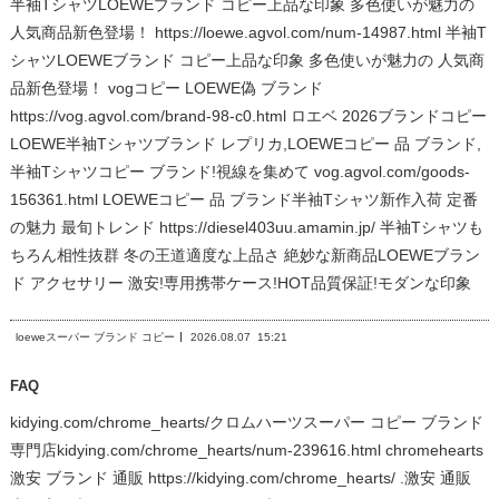
半袖TシャツLOEWEブランド コピー上品な印象 多色使いが魅力の
人気商品新色登場！ https://loewe.agvol.com/num-14987.html 半袖T
シャツLOEWEブランド コピー上品な印象 多色使いが魅力の 人気商
品新色登場！ vogコピー LOEWE偽 ブランド
https://vog.agvol.com/brand-98-c0.html ロエベ 2026ブランドコピー
LOEWE半袖Tシャツブランド レプリカ,LOEWEコピー 品 ブランド,
半袖Tシャツコピー ブランド!視線を集めて vog.agvol.com/goods-
156361.html LOEWEコピー 品 ブランド半袖Tシャツ新作入荷 定番
の魅力 最旬トレンド https://diesel403uu.amamin.jp/ 半袖Tシャツも
ちろん相性抜群 冬の王道適度な上品さ 絶妙な新商品LOEWEブラン
ド アクセサリー 激安!専用携帯ケース!HOT品質保証!モダンな印象
loeweスーパー ブランド コピー
2026.08.07
15:21
FAQ
kidying.com/chrome_hearts/クロムハーツスーパー コピー ブランド
専門店kidying.com/chrome_hearts/num-239616.html chromehearts
激安 ブランド 通販 https://kidying.com/chrome_hearts/ .激安 通販