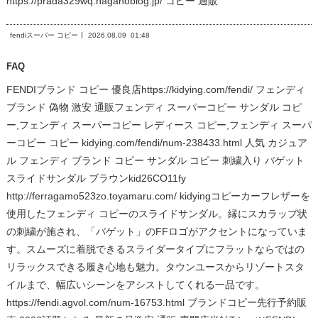
https://prada329wq.naganoblog.jp/ コピー 通販
fendiスーパー コピー
2026.08.09
01:48
FAQ
FENDIブランド コピー 優良店https://kidying.com/fendi/ フェンディ
ブランド 偽物 激安 通販フェンディ スーパーコピー サンダル コピ
ー,フェンディ スーパーコピー レディース コピー,フェンディ スーパ
ーコピー コピー kidying.com/fendi/num-238433.html 人気 カジュア
ル フェンディ ブランド コピー サンダル コピー 刺繍入り バゲット
スライドサンダル ブラウンkid26CO11fy
http://ferragamo523zo.toyamaru.com/ kidyingコピーカーフレザーを
使用したフェンディ コピーのスライドサンダル。縁にスカラップ状
の刺繍が施され、「バゲット」のFFロゴがアクセントになっていま
す。スムーズに着脱できるスライダータイプにフラットならではの
リラックスできる履き心地も魅力。タウンユースからリゾートスタ
イルまで、幅広いシーンをアシストしてくれる一品です。
https://fendi.agvol.com/num-16753.html ブランドコピー先行予約販