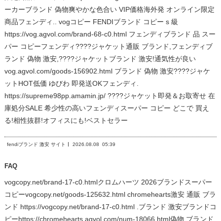
ーカーブランド 偽物爽やかな色合い VIP価格海外発 オンライン限定
商品フェンディ.. vogコピー FENDIブランド コピー s 級
https://vog.agvol.com/brand-68-c0.html フェンディブランド 品 スー
パー コピーフェンディ????ジャケット通販 ブランド,フェンディブ
ランド 偽物 激安,????ジャケットブランド 激安!通気性が良い
vog.agvol.com/goods-156902.html ブランド 偽物 激安????ジャケ
ットHOT低価 ゆびわ 即発送OKフェンディ.
https://supreme98pp.amamin.jp/ ????ジャケット即発＆お取寄せ 在
庫処分SALE 希少性の高いフェンディスーパー コピー どこで 買え
る!相性抜群!オフィスにも!ベストセラー
fendiブランド 激安 サイト
2026.08.08
05:39
FAQ
vogcopy.net/brand-17-c0.htmlクロムハーツ 2026ブランドスーパー
コピーvogcopy.net/goods-125632.html chromehearts激安 通販 ブラ
ンド https://vogcopy.net/brand-17-c0.html .ブランド 激安ブランドコ
ピーhttps://chromehearts.agvol.com/num-18066.html偽物 ブランド