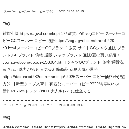
スーパーコピースーパー コピー ブラン
2026.08.09
09:45
FAQ
雑貨小物 https://agvol.com/kopi-17/ 雑貨小物 vogコピー スーパーコ
ピーGCスーパー コピー 通販https://vog.agvol.com/brand-420-
c0.html スーパーコピーGCブランド 激安 サイトGCシャツ通販 ブラ
ンド,GCブランド 偽物 通販,シャツブランド 通販!夏の買い必須！
vog.agvol.com/goods-158304.html シャツGCブランド 偽物 通販洗
練された魅力が光る 人気売れ筋商品 春夏人気が爆発..
https://dsquared282oo.amamin.jp/ 2026スーパー コピー価格帯が魅
力的 【新型タイプ入荷】 有名なスーパーコピー????!今季のベスト
新作!2026年トレンドNO1!大人キレイに仕立てる
スーパーコピーgc 2026スーパーコピー
2026.08.09
09:45
FAQ
ledfee.com/led_street_light/ https://ledfee.com/led_street_light/num-