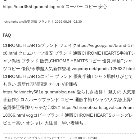
https://dior355f.gunmablog.net/ スーパー コピー 安心
chromehearts激安 通販 ブランド
2026.08.08
02:30
FAQ
CHROME HEARTSブランド フェイクhttps://vogcopy.net/brand-17-
c0.html クロムハーツ激安 ブランド 通販CHROME HEARTS半袖Tシ
ャツ偽物 ブランド 販売,CHROME HEARTSコピー 優良,半袖Tシャ
ツコピー 優良!今季超人気新作登場 vogcopy.net/goods-125632.html
CHROME HEARTSコピー ブランド 優良半袖Tシャツ肌触りがとて
も良い 最新作期間限定セール VIP価格
https://givenchy581g.gunmablog.net/ 愛らしさ抜群！ 魅力の 人気定
番新作クロムハーツブランド コピー 通販半袖Tシャツ!人気急上昇!
品質保証得価!リッチな印象に https://chromehearts.agvol.com/num-
18066.html vogコピーブランド 通販CHROME HEARTSジーンズレ
ビュー高い オシャレ 大注目 早い者勝ち..
クロムハーツ 2026ブランドスーパーコピー
2026.08.08
02:30