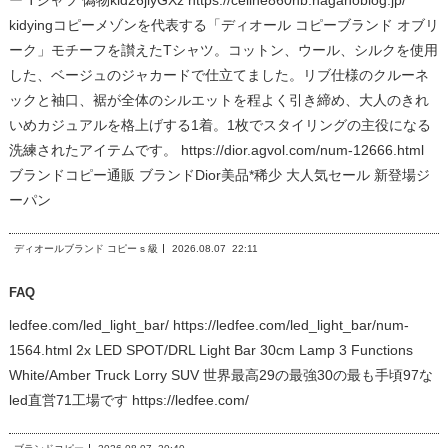
ー Tシャツ 偽物kid26jiyGXz https://celine860nb.naganoblog.jp/
kidyingコピーメゾンを代表する「ディオール コピーブランド オブリ
ーク」モチーフを讃えたTシャツ。コットン、ウール、シルクを使用
した、ベージュのジャカードで仕立てました。リブ仕様のクルーネ
ックと袖口、裾が全体のシルエットを程よく引き締め、大人のきれ
いめカジュアルを格上げする1着。1枚でスタイリングの主役になる
洗練されたアイテムです。 https://dior.agvol.com/num-12666.html
ブランドコピー通販 ブランドDior美品*稀少 大人気セール 新登場ジ
ーパン
ディオールブランド コピー s 級
2026.08.07
22:11
FAQ
ledfee.com/led_light_bar/ https://ledfee.com/led_light_bar/num-
1564.html 2x LED SPOT/DRL Light Bar 30cm Lamp 3 Functions
White/Amber Truck Lorry SUV 世界最高29の最強30の最も手頃97な
led直営71工場です https://ledfee.com/