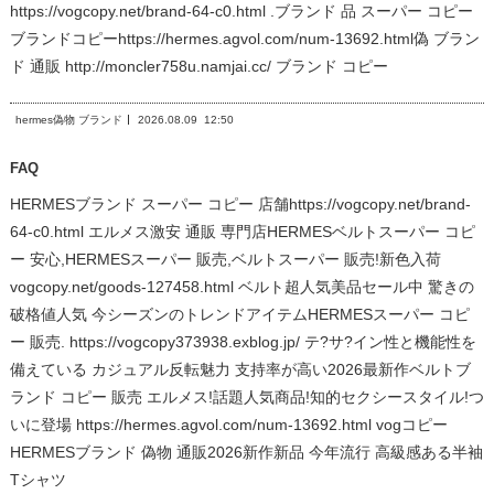
https://vogcopy.net/brand-64-c0.html .ブランド 品 スーパー コピー
ブランドコピーhttps://hermes.agvol.com/num-13692.html偽 ブラン
ド 通販 http://moncler758u.namjai.cc/ ブランド コピー
hermes偽物 ブランド
2026.08.09
12:50
FAQ
HERMESブランド スーパー コピー 店舗https://vogcopy.net/brand-
64-c0.html エルメス激安 通販 専門店HERMESベルトスーパー コピ
ー 安心,HERMESスーパー 販売,ベルトスーパー 販売!新色入荷
vogcopy.net/goods-127458.html ベルト超人気美品セール中 驚きの
破格値人気 今シーズンのトレンドアイテムHERMESスーパー コピ
ー 販売. https://vogcopy373938.exblog.jp/ テ?サ?イン性と機能性を
備えている カジュアル反転魅力 支持率が高い2026最新作ベルトブ
ランド コピー 販売 エルメス!話題人気商品!知的セクシースタイル!つ
いに登場 https://hermes.agvol.com/num-13692.html vogコピー
HERMESブランド 偽物 通販2026新作新品 今年流行 高級感ある半袖
Tシャツ