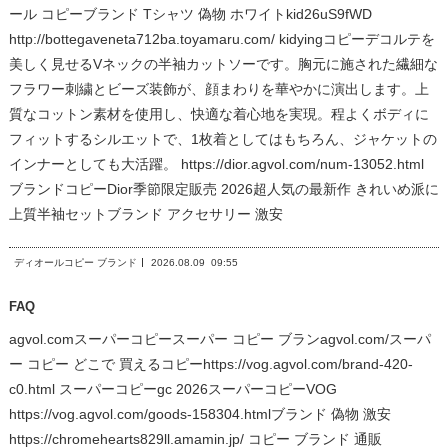
ール コピーブランド Tシャツ 偽物 ホワイトkid26uS9fWD
http://bottegaveneta712ba.toyamaru.com/ kidyingコピーデコルテを
美しく見せるVネックの半袖カットソーです。胸元に施された繊細な
フラワー刺繍とビーズ装飾が、顔まわりを華やかに演出します。上
質なコットン素材を使用し、快適な着心地を実現。程よくボディに
フィットするシルエットで、1枚着としてはもちろん、ジャケットの
インナーとしても大活躍。 https://dior.agvol.com/num-13052.html
ブランドコピーDior季節限定販売 2026超人気の最新作 きれいめ派に
上質半袖セットブランド アクセサリー 激安
ディオールコピー ブランド
2026.08.09
09:55
FAQ
agvol.comスーパーコピースーパー コピー ブランagvol.com/スーパ
ー コピー どこで 買えるコピーhttps://vog.agvol.com/brand-420-
c0.html スーパーコピーgc 2026スーパーコピーVOG
https://vog.agvol.com/goods-158304.htmlブランド 偽物 激安
https://chromehearts829ll.amamin.jp/ コピー ブランド 通販