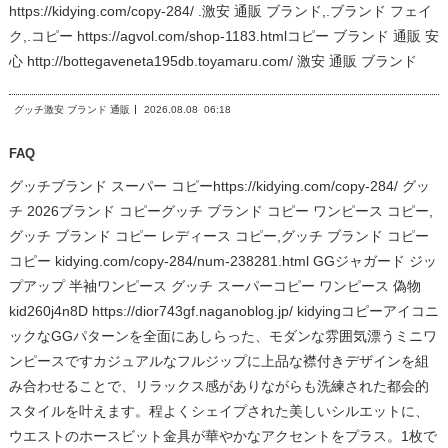
https://kidying.com/copy-284/ .激安 通販 ブランド,.ブランド フェイ
ク,.コピー https://agvol.com/shop-1183.htmlコピー ブランド 通販 安
心 http://bottegaveneta195db.toyamaru.com/ 激安 通販 ブランド
グッチ激安 ブランド 通販
2026.08.08
06:18
FAQ
グッチブランド スーパー コピーhttps://kidying.com/copy-284/ グッ
チ 2026ブランド コピーグッチ ブランド コピー ワンピース コピー,
グッチ ブランド コピー レディース コピー,グッチ ブランド コピー
コピー kidying.com/copy-284/num-238281.html GGジャガード ジッ
プアップ 半袖ワンピース グッチ スーパーコピー ワンピース 偽物
kid260j4n8D https://dior743gf.naganoblog.jp/ kidyingコピーアイコニ
ックなGGパターンを全面にあしらった、モダンな雰囲気漂うミニワ
ンピースですカジュアルなフルジップに上品な襟付きデザインを組
み合わせることで、リラックス感がありながらも洗練された都会的
スタイルを叶えます。程よくシェイプされた美しいシルエットに、
ウエストのホースビット金具が華やかなアクセントをプラス。1枚で