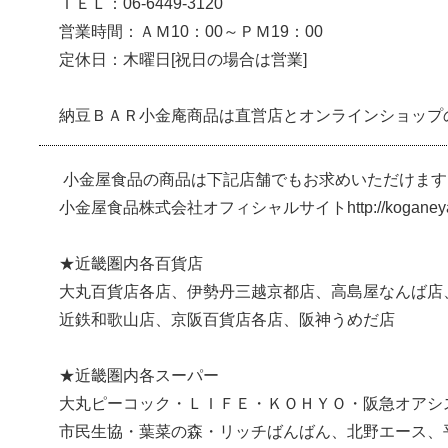
ＴＥＬ：06-6449-3120
営業時間：ＡＭ10：00～ＰＭ19：00
定休日：木曜日[祝日の場合は営業]
納豆ＢＡＲ小金庵商品は直営店とオンラインショップ
小金屋食品の商品は下記店舗でもお求めいただけます
小金屋食品株式会社オフィシャルサイトhttp://koganeya.
★近畿圏内各百貨店
大丸百貨店各店、伊勢丹三越京都店、高島屋なんば店
近鉄和歌山店、京阪百貨店各店、阪神うめだ店
★近畿圏内各スーパー
大丸ピーコック・ＬＩＦＥ・ＫＯＨＹＯ・阪急オアシ
市民生協・葉菜の森・リッチばんばん、北野エース、