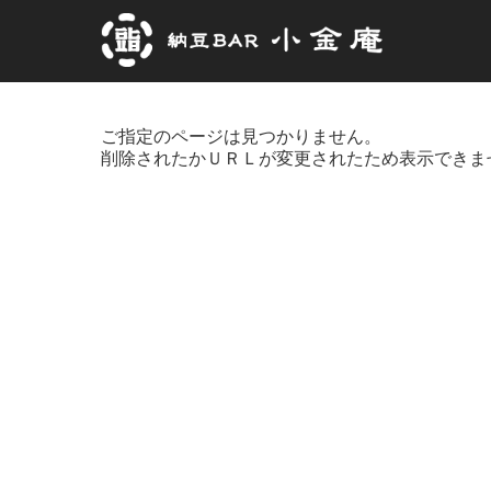
ご指定のページは見つかりません。
削除されたかＵＲＬが変更されたため表示できま