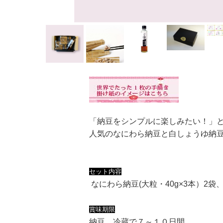
「納豆をシンプルに楽しみたい！」
人気のなにわら納豆と白しょうゆ納
セット内容
なにわら納豆
(大粒・40g×3本）2
袋
賞味期限
納豆 冷蔵で７～１０日間