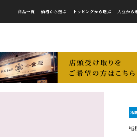
商品一覧
価格から選ぶ
トッピングから選ぶ
大豆から
すべての商品
￥292～￥1,000
鰯削りぶし
送料無料セット
￥1,000～￥2,000
とろろ昆布
ギフトセット
￥2,000～￥3,000
青唐辛子味噌
季節のおすすめ
￥3,000～￥4,000
初摘み海苔
選べる！アソートセット
￥4,000～￥5,000
玉ねぎ
ご自宅用
￥5,000～￥6,000
うずら卵
FAX注文用紙
￥6,000～￥7,000
ラー油奈良漬け
￥7,000～￥8,000
キムチ
￥8,000～￥9,000
本わさび
￥9,000～￥10,000
梅（塩分ゼロ）
稲
￥10,000～
青のり