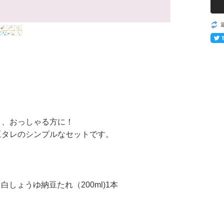
と、おっしゃる方に！
豆タレのシンプルなセットです。
、白しょうゆ納豆たれ
（200ml)
1本