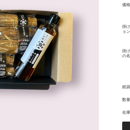
国産粒マスタード
価格
掛
ョン
掛け
の名
紙袋
数量
在庫