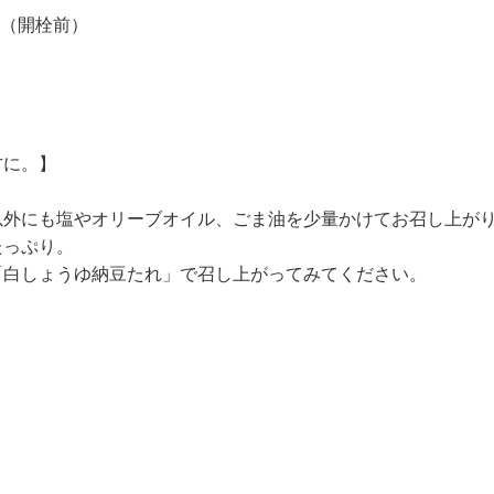
上（開栓前）
方に。】
以外にも塩やオリーブオイル、ごま油を少量かけてお召し上が
たっぷり。
「白しょうゆ納豆たれ」で召し上がってみてください。