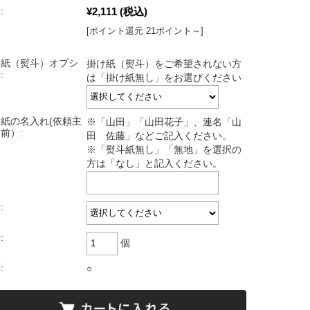
¥2,111
(税込)
:
[ポイント還元 21ポイント～]
け紙（熨斗）オプシ
掛け紙（熨斗）をご希望されない方
:
は「掛け紙無し」をお選びください
紙の名入れ(依頼主
※「山田」「山田花子」、連名「山
前）:
田 佐藤」などご記入ください。
※「熨斗紙無し」「無地」を選択の
方は「なし」と記入ください。
:
:
個
:
○