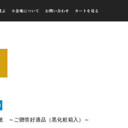
選ぶ
小金庵について
お問い合わせ
カートを見る
大粒納豆
小金庵について
お問い合わせ
小粒納豆
アクセス
FAQ
ひきわり
ご購入者様の声
メディア掲載
ブログ
マイページ
新規会員登録
穂 ～ご贈答好適品（黒化粧箱入）～