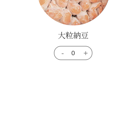
大粒納豆
-
+
0