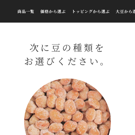
商品一覧
価格から選ぶ
トッピングから選ぶ
大豆から
すべての商品
￥292～￥1,000
鰯削りぶし
送料無料セット
￥1,000～￥2,000
とろろ昆布
次に豆の種類を
ギフトセット
￥2,000～￥3,000
青唐辛子味噌
季節のおすすめ
￥3,000～￥4,000
初摘み海苔
お選びください。
選べる！アソートセット
￥4,000～￥5,000
玉ねぎ
ご自宅用
￥5,000～￥6,000
うずら卵
FAX注文用紙
￥6,000～￥7,000
ラー油奈良漬け
￥7,000～￥8,000
キムチ
￥8,000～￥9,000
本わさび
￥9,000～￥10,000
梅（塩分ゼロ）
￥10,000～
青のり