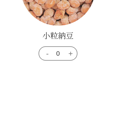
国産粒マスタード
小粒納豆
-
+
0