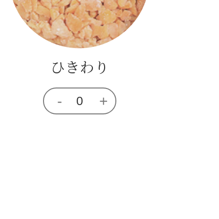
ひきわり
-
+
0