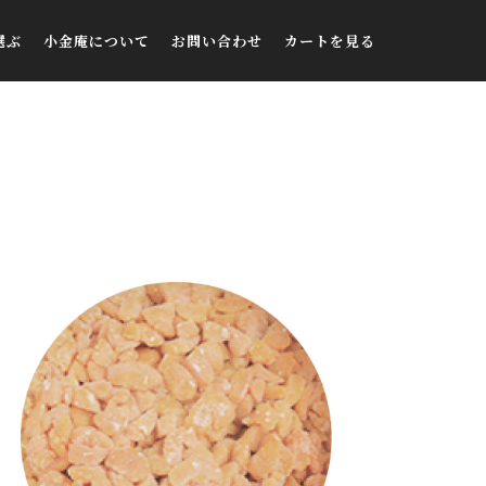
選ぶ
小金庵について
お問い合わせ
カートを見る
大粒納豆
小金庵について
お問い合わせ
小粒納豆
アクセス
FAQ
ひきわり
ご購入者様の声
メディア掲載
ブログ
マイページ
新規会員登録