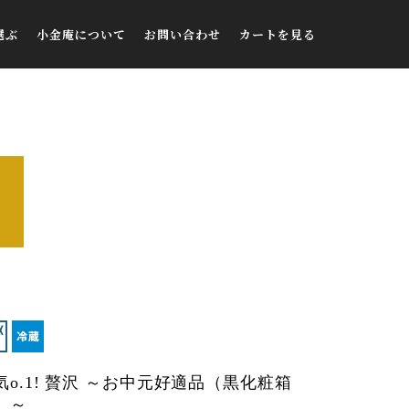
選ぶ
小金庵について
お問い合わせ
カートを見る
大粒納豆
小金庵について
お問い合わせ
小粒納豆
アクセス
FAQ
ひきわり
ご購入者様の声
メディア掲載
ブログ
マイページ
新規会員登録
気o.1! 贅沢 ～お中元好適品（黒化粧箱
）～