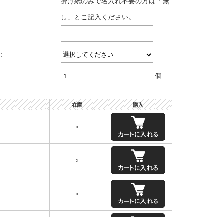
掛け紙のみで名入れ不要の方は「無
し」とご記入ください。
:
:
個
在庫
購入
○
○
○