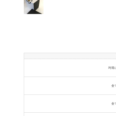
均等
全
全