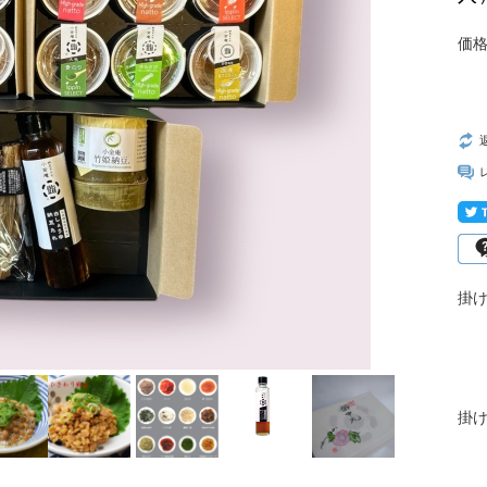
国産粒マスタード
価格
掛け
掛け