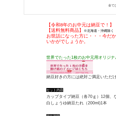
全て
【令和8年のお中元は納豆で！】
【送料無料商品】
※北海道・沖縄除く
お世話になった方に・・・今だ
いかがでしょうか。
世界でたった1枚のお中元用オリジナ
納豆好きの方には絶対ご満足いただ
セット内容
カップタイプ納豆
（各70ｇ）
12個、
白しょうゆ納豆たれ
（200ml)
1本