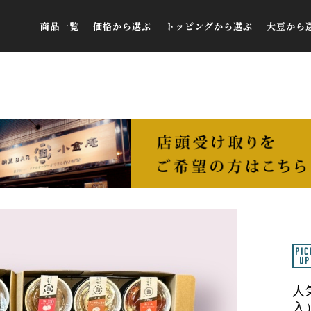
商品一覧
価格から選ぶ
トッピングから選ぶ
大豆から
すべての商品
￥292～￥1,000
鰯削りぶし
送料無料セット
￥1,000～￥2,000
とろろ昆布
ギフトセット
￥2,000～￥3,000
青唐辛子味噌
季節のおすすめ
￥3,000～￥4,000
初摘み海苔
選べる！アソートセット
￥4,000～￥5,000
玉ねぎ
ご自宅用
￥5,000～￥6,000
うずら卵
FAX注文用紙
￥6,000～￥7,000
ラー油奈良漬け
￥7,000～￥8,000
キムチ
￥8,000～￥9,000
本わさび
￥9,000～￥10,000
梅（塩分ゼロ）
人
￥10,000～
青のり
入