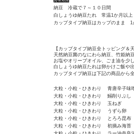
賞味期限
納豆 冷蔵で７～１０日間
白しょうゆ納豆たれ 常温1か月以上
カップタイプ納豆はカップのまま 
【カップタイプ納豆全トッピング＆
天然納豆菌のなにわら納豆、竹姫納
お塩やオリーブオイル、ごま油を少
白しょうゆ納豆たれは卵かけご飯や
カップタイプ納豆は下記の商品から全
大粒・小粒・ひきわり 青唐辛子味
大粒・小粒・ひきわり 鰯削りぶし
大粒・小粒・ひきわり 玉ねぎ
大粒・小粒・ひきわり うずら卵
大粒・小粒・ひきわり とろろ昆布
大粒・小粒・ひきわり 初摘み海苔
大粒・小粒・ひきわり ラー油奈良