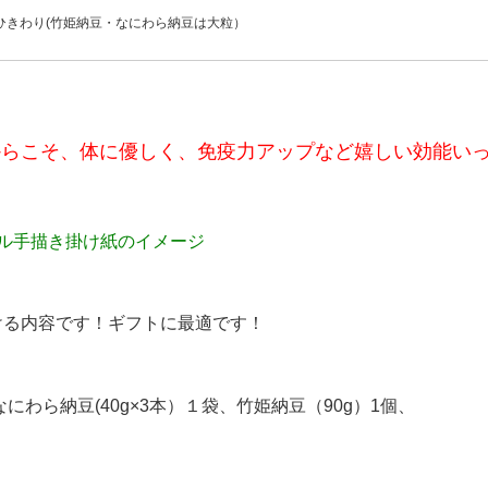
ひきわり(竹姫納豆・なにわら納豆は大粒）
からこそ、体に優しく、免疫力アップなど嬉しい効能い
ル手描き掛け紙のイメージ
ける内容です！
ギフトに最適です！
なにわら納豆
(40g×3本）１
袋、
竹姫納豆（
90g）
1個、