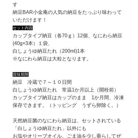
す
納豆BAR小金庵の人気の納豆をたっぷり味わって
いただけます！
セット内容
カップタイプ納豆
（各70ｇ）
12個、なにわら納豆
(40g×3本）１
袋、
白しょうゆ納豆たれ
（200ml)
1本
※なにわら納豆は大粒となります。
賞味期限
納豆 冷蔵で７～１０日間
白しょうゆ納豆たれ 常温1か月以上（開栓前）
カップタイプ納豆はカップのまま 1か月間、冷凍
保存できます。（トッピング うずら卵除く。）
天然納豆菌のなにわら納豆は、セットされている
「白しょうゆ納豆たれ」以外にも
お塩やオリーブオイル、ごま油を少し垂らしてぜ