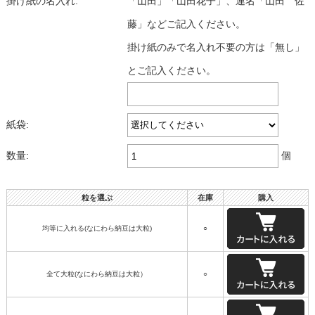
掛け紙の名入れ:
「山田」「山田花子」、連名「山田 佐
藤」などご記入ください。
掛け紙のみで名入れ不要の方は「無し」
とご記入ください。
紙袋:
数量:
個
粒を選ぶ
在庫
購入
均等に入れる(なにわら納豆は大粒)
○
全て大粒(なにわら納豆は大粒）
○